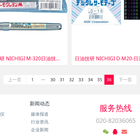
日油技研 NICHIGI M-320日油技研日本蜡笔320度
...
上一页
1
30
31
32
33
34
35
36
下一页
新闻动态
服务热线
析仪
媒体报道
020-82036065
行业资讯
企业新闻